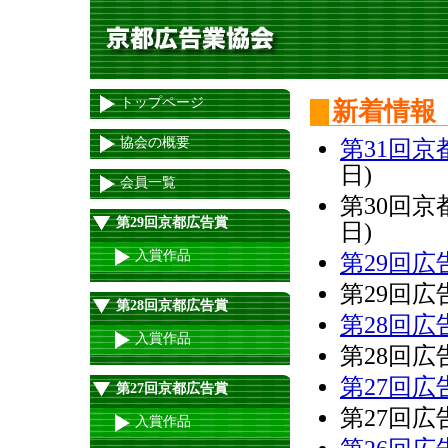
トップページ
新着情報
協会の概要
第31回
日)
会員一覧
第30回京
第29回京都広告賞
日)
入賞作品
第29回
第29回広
第28回京都広告賞
第28回
入賞作品
第28回広
第27回
第27回京都広告賞
第27回広
入賞作品